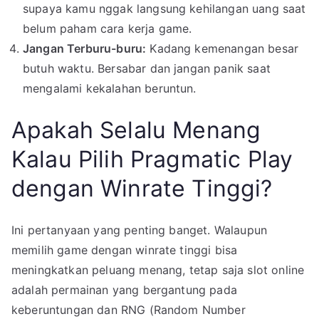
supaya kamu nggak langsung kehilangan uang saat
belum paham cara kerja game.
Jangan Terburu-buru:
Kadang kemenangan besar
butuh waktu. Bersabar dan jangan panik saat
mengalami kekalahan beruntun.
Apakah Selalu Menang
Kalau Pilih Pragmatic Play
dengan Winrate Tinggi?
Ini pertanyaan yang penting banget. Walaupun
memilih game dengan winrate tinggi bisa
meningkatkan peluang menang, tetap saja slot online
adalah permainan yang bergantung pada
keberuntungan dan RNG (Random Number