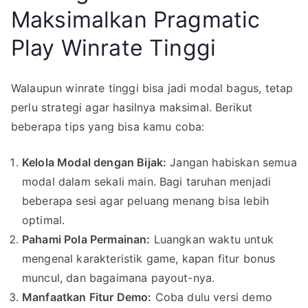
Maksimalkan Pragmatic
Play Winrate Tinggi
Walaupun winrate tinggi bisa jadi modal bagus, tetap
perlu strategi agar hasilnya maksimal. Berikut
beberapa tips yang bisa kamu coba:
Kelola Modal dengan Bijak:
Jangan habiskan semua
modal dalam sekali main. Bagi taruhan menjadi
beberapa sesi agar peluang menang bisa lebih
optimal.
Pahami Pola Permainan:
Luangkan waktu untuk
mengenal karakteristik game, kapan fitur bonus
muncul, dan bagaimana payout-nya.
Manfaatkan Fitur Demo:
Coba dulu versi demo