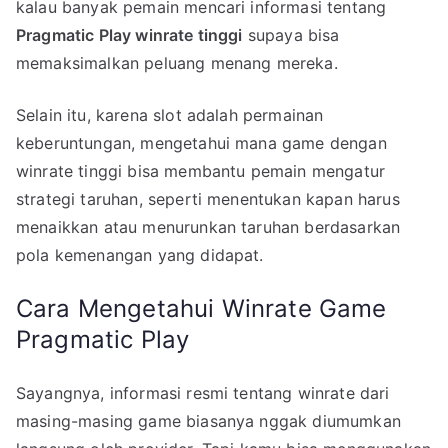
kalau banyak pemain mencari informasi tentang
Pragmatic Play winrate tinggi
supaya bisa
memaksimalkan peluang menang mereka.
Selain itu, karena slot adalah permainan
keberuntungan, mengetahui mana game dengan
winrate tinggi bisa membantu pemain mengatur
strategi taruhan, seperti menentukan kapan harus
menaikkan atau menurunkan taruhan berdasarkan
pola kemenangan yang didapat.
Cara Mengetahui Winrate Game
Pragmatic Play
Sayangnya, informasi resmi tentang winrate dari
masing-masing game biasanya nggak diumumkan