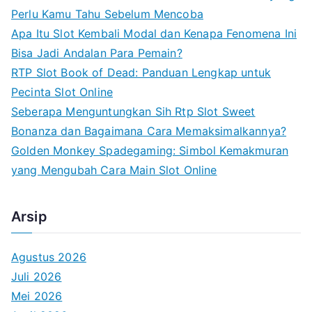
h
Perlu Kamu Tahu Sebelum Mencoba
f
Apa Itu Slot Kembali Modal dan Kenapa Fenomena Ini
o
Bisa Jadi Andalan Para Pemain?
r
RTP Slot Book of Dead: Panduan Lengkap untuk
:
Pecinta Slot Online
Seberapa Menguntungkan Sih Rtp Slot Sweet
Bonanza dan Bagaimana Cara Memaksimalkannya?
Golden Monkey Spadegaming: Simbol Kemakmuran
yang Mengubah Cara Main Slot Online
Arsip
Agustus 2026
Juli 2026
Mei 2026