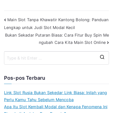
Navigasi
Main Slot Tanpa Khawatir Kantong Bolong: Panduan
Lengkap untuk Judi Slot Modal Kecil
pos
Bukan Sekadar Putaran Biasa: Cara Fitur Buy Spin Me
ngubah Cara Kita Main Slot Online
S
e
a
Pos-pos Terbaru
r
c
Link Slot Rusia Bukan Sekedar Link Biasa: Inilah yang
h
Perlu Kamu Tahu Sebelum Mencoba
f
Apa Itu Slot Kembali Modal dan Kenapa Fenomena Ini
o