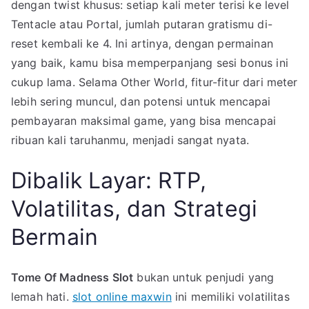
dengan twist khusus: setiap kali meter terisi ke level
Tentacle atau Portal, jumlah putaran gratismu di-
reset kembali ke 4. Ini artinya, dengan permainan
yang baik, kamu bisa memperpanjang sesi bonus ini
cukup lama. Selama Other World, fitur-fitur dari meter
lebih sering muncul, dan potensi untuk mencapai
pembayaran maksimal game, yang bisa mencapai
ribuan kali taruhanmu, menjadi sangat nyata.
Dibalik Layar: RTP,
Volatilitas, dan Strategi
Bermain
Tome Of Madness Slot
bukan untuk penjudi yang
lemah hati.
slot online maxwin
ini memiliki volatilitas