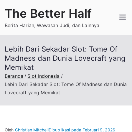
Loncat
The Better Half
ke
konten
Berita Harian, Wawasan Judi, dan Lainnya
Lebih Dari Sekadar Slot: Tome Of
Madness dan Dunia Lovecraft yang
Memikat
Beranda
Slot Indonesia
Lebih Dari Sekadar Slot: Tome Of Madness dan Dunia
Lovecraft yang Memikat
Oleh
Christian Mitchell
Dipublikasi pada
Februari 9, 2026