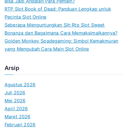
Bisa Jadi Andalan Para Pemain?
r
RTP Slot Book of Dead: Panduan Lengkap untuk
:
Pecinta Slot Online
Seberapa Menguntungkan Sih Rtp Slot Sweet
Bonanza dan Bagaimana Cara Memaksimalkannya?
Golden Monkey Spadegaming: Simbol Kemakmuran
yang Mengubah Cara Main Slot Online
Arsip
Agustus 2026
Juli 2026
Mei 2026
April 2026
Maret 2026
Februari 2026