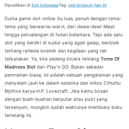
Dipublikasi di
Slot Indonesia
Tag:
slot tergacor hari ini
Dunia game slot online itu luas, penuh dengan tema-
tema yang berwarna-warni, dari dewa-dewi Mesir
hingga petualangan di hutan belantara. Tapi ada satu
slot yang berdiri di sudut yang agak gelap, berbisik
tentang rahasia kosmik dan kegilaan yang tak
terkatakan. Ya, kita sedang bicara tentang
Tome Of
Madness Slot
dari Play'n GO. Bukan sekadar
permainan biasa, ini adalah sebuah pengalaman yang
menyelam jauh ke dalam estetika dan mitos Cthulhu
Mythos karya H.P. Lovecraft. Jika kamu bosan
dengan buah-buahan berputar atau putri yang
tersenyum, mungkin sudah waktunya membuka buku
terlarang ini.