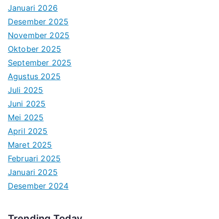
Januari 2026
Desember 2025
November 2025
Oktober 2025
September 2025
Agustus 2025
Juli 2025
Juni 2025
Mei 2025
April 2025
Maret 2025
Februari 2025
Januari 2025
Desember 2024
Trending Today