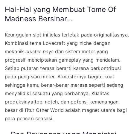
Hal-Hal yang Membuat Tome Of
Madness Bersinar…
Keunggulan slot ini jelas terletak pada originalitasnya.
Kombinasi tema Lovecraft yang niche dengan
mekanik
cluster pays
dan sistem meter yang
progresif menciptakan gameplay yang mendalam.
Setiap putaran terasa berarti karena berkontribusi
pada pengisian meter. Atmosfernya begitu kuat
sehingga kamu benar-benar merasa seperti sedang
menyelidiki sesuatu yang berbahaya. Kualitas
produksinya top-notch, dan potensi kemenangan
besar di fitur Other World adalah magnet utama bagi
para pencari sensasi.