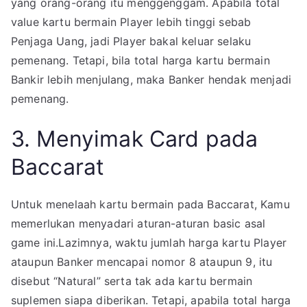
yang orang-orang itu menggenggam. Apabila total
value kartu bermain Player lebih tinggi sebab
Penjaga Uang, jadi Player bakal keluar selaku
pemenang. Tetapi, bila total harga kartu bermain
Bankir lebih menjulang, maka Banker hendak menjadi
pemenang.
3. Menyimak Card pada
Baccarat
Untuk menelaah kartu bermain pada Baccarat, Kamu
memerlukan menyadari aturan-aturan basic asal
game ini.Lazimnya, waktu jumlah harga kartu Player
ataupun Banker mencapai nomor 8 ataupun 9, itu
disebut “Natural” serta tak ada kartu bermain
suplemen siapa diberikan. Tetapi, apabila total harga