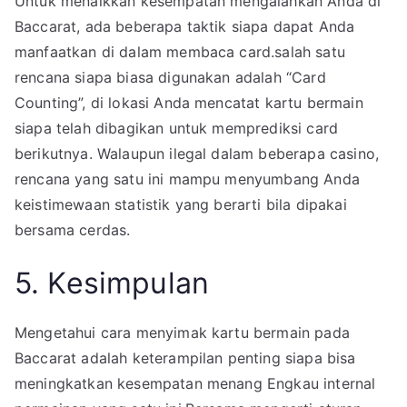
Untuk menaikkan kesempatan mengalahkan Anda di
Baccarat, ada beberapa taktik siapa dapat Anda
manfaatkan di dalam membaca card.salah satu
rencana siapa biasa digunakan adalah “Card
Counting”, di lokasi Anda mencatat kartu bermain
siapa telah dibagikan untuk memprediksi card
berikutnya. Walaupun ilegal dalam beberapa casino,
rencana yang satu ini mampu menyumbang Anda
keistimewaan statistik yang berarti bila dipakai
bersama cerdas.
5. Kesimpulan
Mengetahui cara menyimak kartu bermain pada
Baccarat adalah keterampilan penting siapa bisa
meningkatkan kesempatan menang Engkau internal