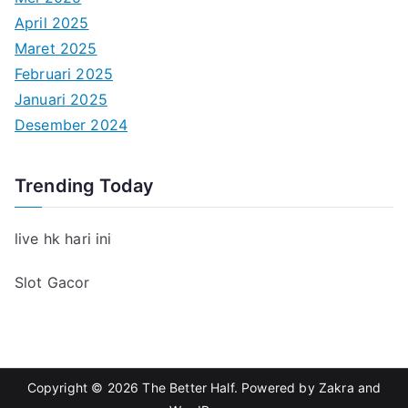
April 2025
Maret 2025
Februari 2025
Januari 2025
Desember 2024
Trending Today
live hk hari ini
Slot Gacor
Copyright © 2026
The Better Half
. Powered by
Zakra
and