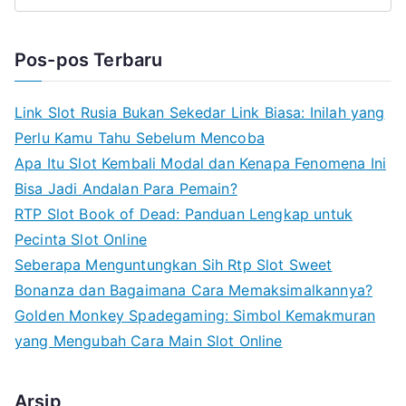
e
a
Pos-pos Terbaru
r
c
Link Slot Rusia Bukan Sekedar Link Biasa: Inilah yang
h
Perlu Kamu Tahu Sebelum Mencoba
f
Apa Itu Slot Kembali Modal dan Kenapa Fenomena Ini
o
Bisa Jadi Andalan Para Pemain?
r
RTP Slot Book of Dead: Panduan Lengkap untuk
:
Pecinta Slot Online
Seberapa Menguntungkan Sih Rtp Slot Sweet
Bonanza dan Bagaimana Cara Memaksimalkannya?
Golden Monkey Spadegaming: Simbol Kemakmuran
yang Mengubah Cara Main Slot Online
Arsip