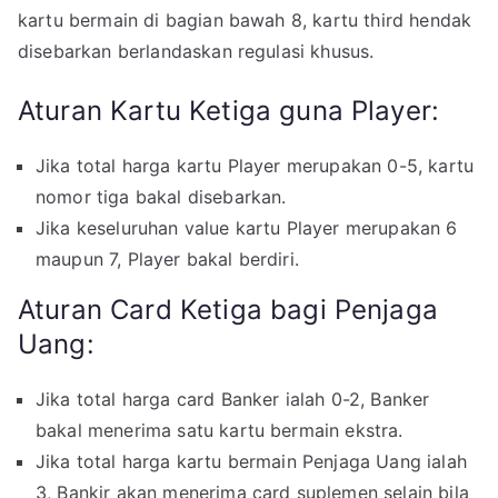
kartu bermain di bagian bawah 8, kartu third hendak
disebarkan berlandaskan regulasi khusus.
Aturan Kartu Ketiga guna Player:
Jika total harga kartu Player merupakan 0-5, kartu
nomor tiga bakal disebarkan.
Jika keseluruhan value kartu Player merupakan 6
maupun 7, Player bakal berdiri.
Aturan Card Ketiga bagi Penjaga
Uang:
Jika total harga card Banker ialah 0-2, Banker
bakal menerima satu kartu bermain ekstra.
Jika total harga kartu bermain Penjaga Uang ialah
3, Bankir akan menerima card suplemen selain bila