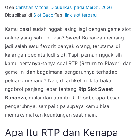
Oleh
Christian Mitchell
Dipublikasi pada
Mei 31, 2026
Dipublikasi di
Slot Gacor
Tag:
link slot terbaru
Kamu pasti sudah nggak asing lagi dengan game slot
online yang satu ini, kan? Sweet Bonanza memang
jadi salah satu favorit banyak orang, terutama di
kalangan pecinta judi slot. Tapi, pernah nggak sih
kamu bertanya-tanya soal RTP (Return to Player) dari
game ini dan bagaimana pengaruhnya terhadap
peluang menang? Nah, di artikel ini kita bakal
ngobrol panjang lebar tentang
Rtp Slot Sweet
Bonanza
, mulai dari apa itu RTP, seberapa besar
pengaruhnya, sampai tips supaya kamu bisa
memaksimalkan keuntungan saat main.
Apa Itu RTP dan Kenapa