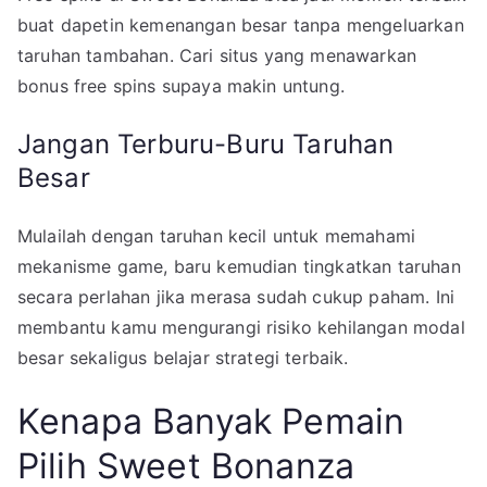
buat dapetin kemenangan besar tanpa mengeluarkan
taruhan tambahan. Cari situs yang menawarkan
bonus free spins supaya makin untung.
Jangan Terburu-Buru Taruhan
Besar
Mulailah dengan taruhan kecil untuk memahami
mekanisme game, baru kemudian tingkatkan taruhan
secara perlahan jika merasa sudah cukup paham. Ini
membantu kamu mengurangi risiko kehilangan modal
besar sekaligus belajar strategi terbaik.
Kenapa Banyak Pemain
Pilih Sweet Bonanza