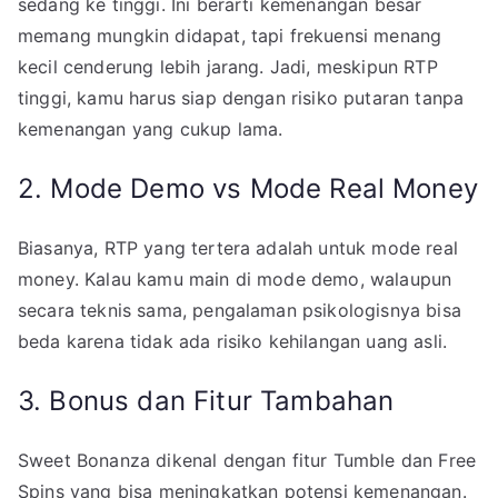
sedang ke tinggi. Ini berarti kemenangan besar
memang mungkin didapat, tapi frekuensi menang
kecil cenderung lebih jarang. Jadi, meskipun RTP
tinggi, kamu harus siap dengan risiko putaran tanpa
kemenangan yang cukup lama.
2. Mode Demo vs Mode Real Money
Biasanya, RTP yang tertera adalah untuk mode real
money. Kalau kamu main di mode demo, walaupun
secara teknis sama, pengalaman psikologisnya bisa
beda karena tidak ada risiko kehilangan uang asli.
3. Bonus dan Fitur Tambahan
Sweet Bonanza dikenal dengan fitur Tumble dan Free
Spins yang bisa meningkatkan potensi kemenangan.