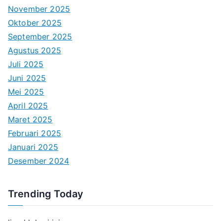
November 2025
Oktober 2025
September 2025
Agustus 2025
Juli 2025
Juni 2025
Mei 2025
April 2025
Maret 2025
Februari 2025
Januari 2025
Desember 2024
Trending Today