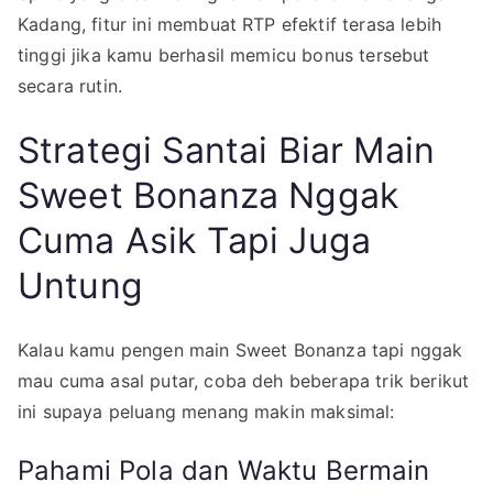
Kadang, fitur ini membuat RTP efektif terasa lebih
tinggi jika kamu berhasil memicu bonus tersebut
secara rutin.
Strategi Santai Biar Main
Sweet Bonanza Nggak
Cuma Asik Tapi Juga
Untung
Kalau kamu pengen main Sweet Bonanza tapi nggak
mau cuma asal putar, coba deh beberapa trik berikut
ini supaya peluang menang makin maksimal:
Pahami Pola dan Waktu Bermain