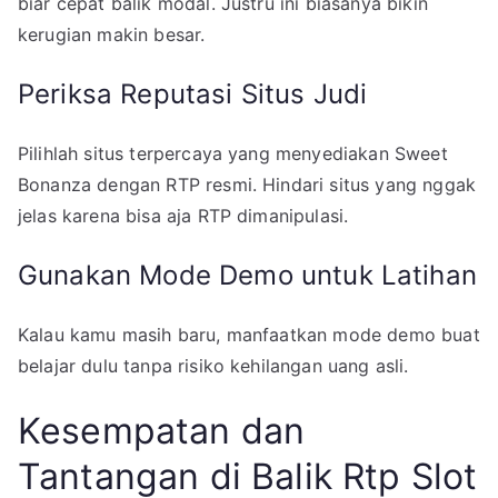
biar cepat balik modal. Justru ini biasanya bikin
kerugian makin besar.
Periksa Reputasi Situs Judi
Pilihlah situs terpercaya yang menyediakan Sweet
Bonanza dengan RTP resmi. Hindari situs yang nggak
jelas karena bisa aja RTP dimanipulasi.
Gunakan Mode Demo untuk Latihan
Kalau kamu masih baru, manfaatkan mode demo buat
belajar dulu tanpa risiko kehilangan uang asli.
Kesempatan dan
Tantangan di Balik Rtp Slot