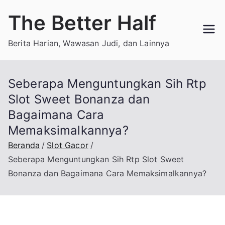
Loncat
The Better Half
ke
konten
Berita Harian, Wawasan Judi, dan Lainnya
Seberapa Menguntungkan Sih Rtp
Slot Sweet Bonanza dan
Bagaimana Cara
Memaksimalkannya?
Beranda
Slot Gacor
Seberapa Menguntungkan Sih Rtp Slot Sweet
Bonanza dan Bagaimana Cara Memaksimalkannya?