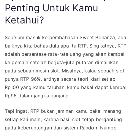
Penting Untuk Kamu
Ketahui?
Sebelum masuk ke pembahasan Sweet Bonanza, ada
baiknya kita bahas dulu apa itu RTP. Singkatnya, RTP
adalah persentase rata-rata uang yang akan kembali
ke pemain setelah berjuta-juta putaran dimainkan
pada sebuah mesin slot. Misalnya, kalau sebuah slot
punya RTP 96%, artinya secara teori, dari setiap
Rp100 yang kamu taruhan, kamu bakal dapat kembali
Rp96 dalam jangka panjang.
Tapi ingat, RTP bukan jaminan kamu bakal menang
setiap kali main, karena hasil slot tetap bergantung
pada keberuntungan dan sistem Random Number