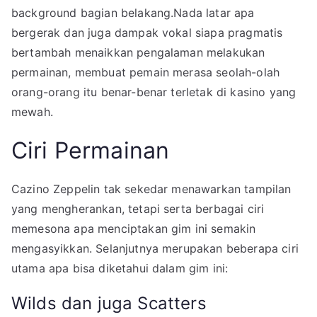
background bagian belakang.Nada latar apa
bergerak dan juga dampak vokal siapa pragmatis
bertambah menaikkan pengalaman melakukan
permainan, membuat pemain merasa seolah-olah
orang-orang itu benar-benar terletak di kasino yang
mewah.
Ciri Permainan
Cazino Zeppelin tak sekedar menawarkan tampilan
yang mengherankan, tetapi serta berbagai ciri
memesona apa menciptakan gim ini semakin
mengasyikkan. Selanjutnya merupakan beberapa ciri
utama apa bisa diketahui dalam gim ini:
Wilds dan juga Scatters