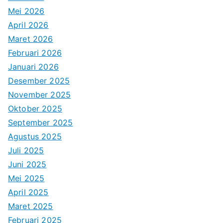
Mei 2026
April 2026
Maret 2026
Februari 2026
Januari 2026
Desember 2025
November 2025
Oktober 2025
September 2025
Agustus 2025
Juli 2025
Juni 2025
Mei 2025
April 2025
Maret 2025
Februari 2025